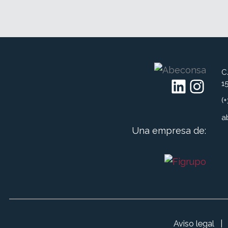
C
LinkedIn
Instagram
1
(
a
Una empresa de:
Aviso legal
|