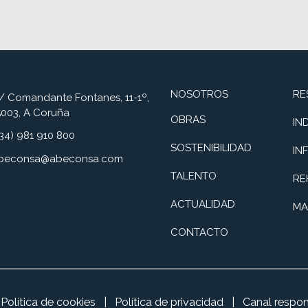
NOSOTROS
RE
/ Comandante Fontanes, 11-1º,
5003, A Coruña
OBRAS
IN
+34) 981 910 800
SOSTENIBILIDAD
IN
beconsa@abeconsa.com
TALENTO
RE
ACTUALIDAD
MA
CONTACTO
Política de cookies
|
Política de privacidad
|
Canal respo