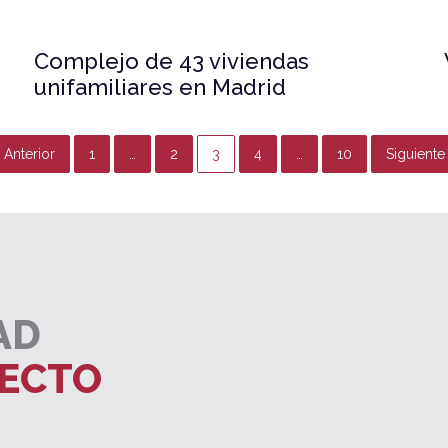
Complejo de 43 viviendas
unifamiliares en Madrid
Anterior
1
…
2
3
4
…
10
Siguiente
AD
YECTO