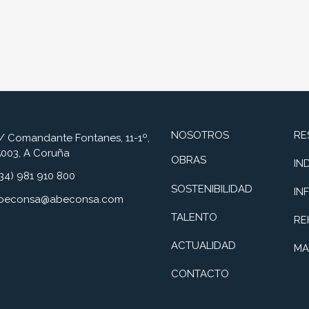
NOSOTROS
RE
/ Comandante Fontanes, 11-1º,
5003, A Coruña
OBRAS
IN
+34) 981 910 800
SOSTENIBILIDAD
IN
beconsa@abeconsa.com
TALENTO
RE
ACTUALIDAD
MA
CONTACTO