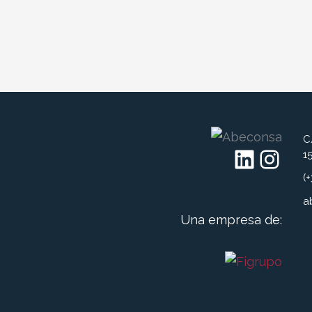
C
LinkedIn
Instagram
1
(
a
Una empresa de: