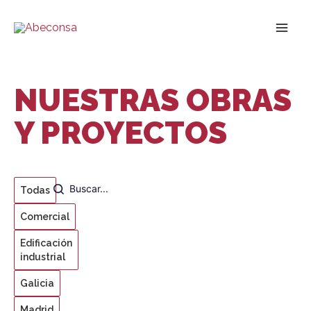
Ir
al
contenido
NUESTRAS OBRAS
Y PROYECTOS
Todas
Comercial
Edificación
industrial
Galicia
Madrid