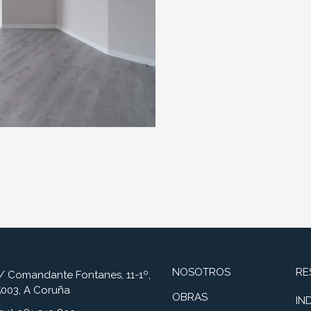
NOSOTROS
RE
/ Comandante Fontanes, 11-1º,
5003, A Coruña
OBRAS
IN